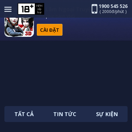
1900 545 526
Võ Lâm Ngoại Truyện
( 2000đ/phút )
Nhà phát hành VNG
CÀI ĐẶT
TẤT CẢ
TIN TỨC
SỰ KIỆN